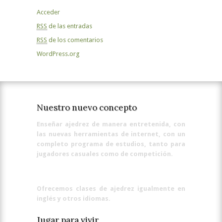
Acceder
RSS
de las entradas
RSS
de los comentarios
WordPress.org
Nuestro nuevo concepto
Enseñar ajedrez de manera entretenida, con
las nuevas herramientas de internet, con un
completo programa de estudios, tanto para
jugadores casuales como de competición.
Ofrecemos clases de ajedrez igualmente en
inglés y otros idiomas.
Jugar para vivir