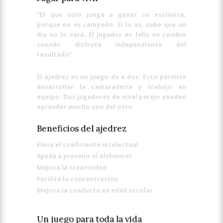
"El que sólo juega a ganar se esclaviza,
porque no es campeón. Si lo es, sabe que un
día no lo será. El jugador es feliz en cambio
cuando disfruta independiente del
resultado".
El ajedrez es un juego de a dos. Esto permite
desarrollar la camaradería y trabajo en
equipo. Dos jugadores de nivel parejo pueden
aprender mucho uno del otro.
Beneficios del ajedrez
Eleva el coeficiente intelectual
Ayuda a prevenir el Alzheimer
Mejora la creatividad
Facilita la concentración
Mejora la conducta en edad escolar
Un juego para toda la vida