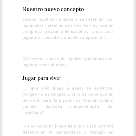
Nuestro nuevo concepto
Enseñar ajedrez de manera entretenida, con
las nuevas herramientas de internet, con un
completo programa de estudios, tanto para
jugadores casuales como de competición.
Ofrecemos clases de ajedrez igualmente en
inglés y otros idiomas.
Jugar para vivir
"El que sólo juega a ganar se esclaviza,
porque no es campeón. Si lo es, sabe que un
día no lo será. El jugador es feliz en cambio
cuando disfruta independiente del
resultado".
El ajedrez es un juego de a dos. Esto permite
desarrollar la camaradería y trabajo en