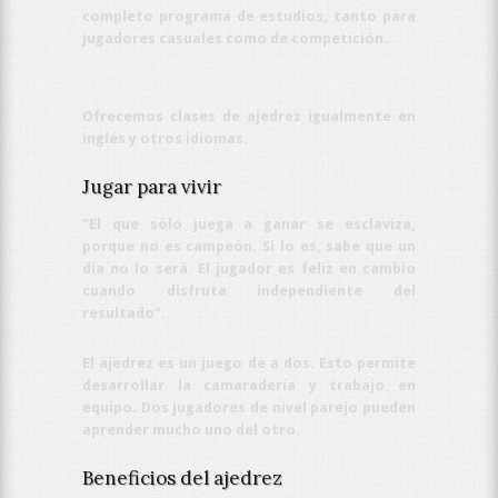
completo programa de estudios, tanto para
jugadores casuales como de competición.
Ofrecemos clases de ajedrez igualmente en
inglés y otros idiomas.
Jugar para vivir
"El que sólo juega a ganar se esclaviza,
porque no es campeón. Si lo es, sabe que un
día no lo será. El jugador es feliz en cambio
cuando disfruta independiente del
resultado".
El ajedrez es un juego de a dos. Esto permite
desarrollar la camaradería y trabajo en
equipo. Dos jugadores de nivel parejo pueden
aprender mucho uno del otro.
Beneficios del ajedrez