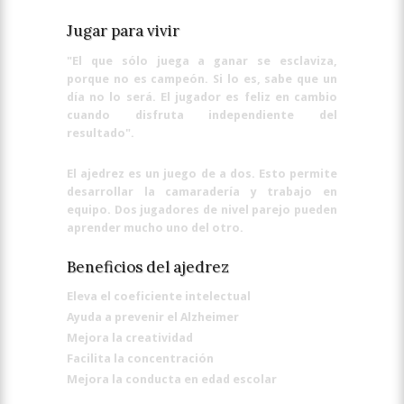
Jugar para vivir
"El que sólo juega a ganar se esclaviza,
porque no es campeón. Si lo es, sabe que un
día no lo será. El jugador es feliz en cambio
cuando disfruta independiente del
resultado".
El ajedrez es un juego de a dos. Esto permite
desarrollar la camaradería y trabajo en
equipo. Dos jugadores de nivel parejo pueden
aprender mucho uno del otro.
Beneficios del ajedrez
Eleva el coeficiente intelectual
Ayuda a prevenir el Alzheimer
Mejora la creatividad
Facilita la concentración
Mejora la conducta en edad escolar