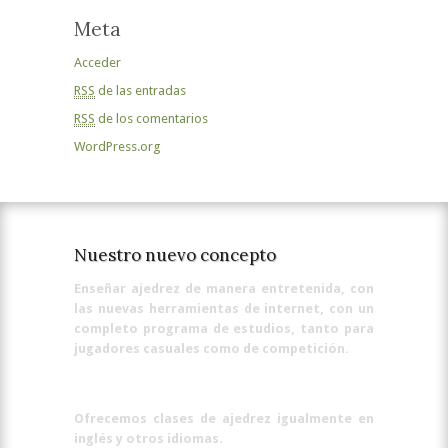
Meta
Acceder
RSS
de las entradas
RSS
de los comentarios
WordPress.org
Nuestro nuevo concepto
Enseñar ajedrez de manera entretenida, con
las nuevas herramientas de internet, con un
completo programa de estudios, tanto para
jugadores casuales como de competición.
Ofrecemos clases de ajedrez igualmente en
inglés y otros idiomas.