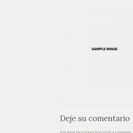
Deje su comentario
You must be
logged in
to post a comment.