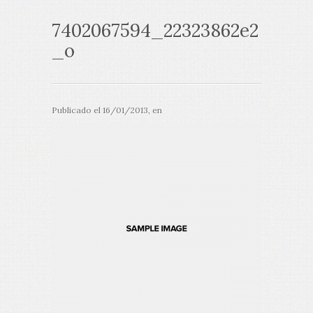
7402067594_22323862e2
_o
Publicado el
16/01/2013
, en