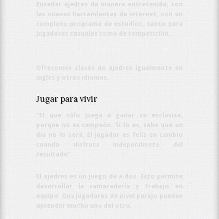
Enseñar ajedrez de manera entretenida, con
las nuevas herramientas de internet, con un
completo programa de estudios, tanto para
jugadores casuales como de competición.
Ofrecemos clases de ajedrez igualmente en
inglés y otros idiomas.
Jugar para vivir
"El que sólo juega a ganar se esclaviza,
porque no es campeón. Si lo es, sabe que un
día no lo será. El jugador es feliz en cambio
cuando disfruta independiente del
resultado".
El ajedrez es un juego de a dos. Esto permite
desarrollar la camaradería y trabajo en
equipo. Dos jugadores de nivel parejo pueden
aprender mucho uno del otro.