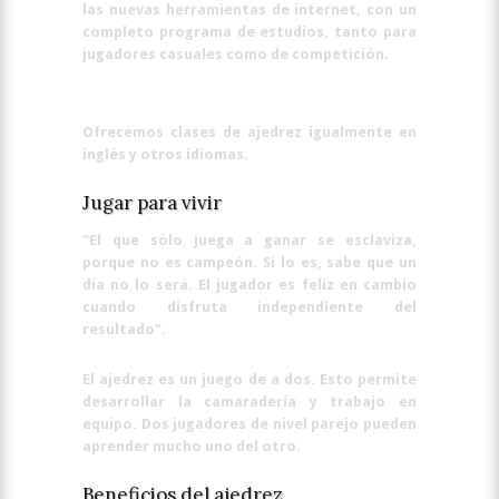
las nuevas herramientas de internet, con un
completo programa de estudios, tanto para
jugadores casuales como de competición.
Ofrecemos clases de ajedrez igualmente en
inglés y otros idiomas.
Jugar para vivir
"El que sólo juega a ganar se esclaviza,
porque no es campeón. Si lo es, sabe que un
día no lo será. El jugador es feliz en cambio
cuando disfruta independiente del
resultado".
El ajedrez es un juego de a dos. Esto permite
desarrollar la camaradería y trabajo en
equipo. Dos jugadores de nivel parejo pueden
aprender mucho uno del otro.
Beneficios del ajedrez