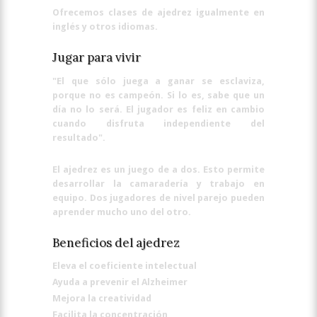
Ofrecemos clases de ajedrez igualmente en
inglés y otros idiomas.
Jugar para vivir
"El que sólo juega a ganar se esclaviza,
porque no es campeón. Si lo es, sabe que un
día no lo será. El jugador es feliz en cambio
cuando disfruta independiente del
resultado".
El ajedrez es un juego de a dos. Esto permite
desarrollar la camaradería y trabajo en
equipo. Dos jugadores de nivel parejo pueden
aprender mucho uno del otro.
Beneficios del ajedrez
Eleva el coeficiente intelectual
Ayuda a prevenir el Alzheimer
Mejora la creatividad
Facilita la concentración