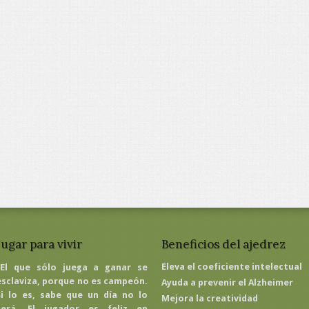
Jugar para vivir
Beneficios del ajedrez
Eleva el coeficiente intelectual
"El que sólo juega a ganar se
esclaviza, porque no es campeón.
Ayuda a prevenir el Alzheimer
Si lo es, sabe que un día no lo
Mejora la creatividad
será. El jugador es feliz en