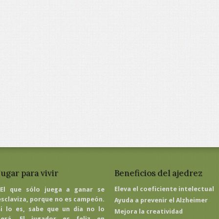
Jugar para vivir
Beneficios del ajedrez
Eleva el coeficiente intelectual
"El que sólo juega a ganar se
esclaviza, porque no es campeón.
Ayuda a prevenir el Alzheimer
Si lo es, sabe que un día no lo
Mejora la creatividad
será. El jugador es feliz en