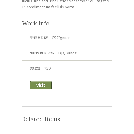
luctus urna sed urna ultricies ac tempor dui sagittis.
In condimentum facilisis porta.
Work Info
CSSIgniter
THEME BY
DJs, Bands
SUITABLE FOR
$39
PRICE
visit
Related Items