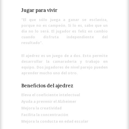
Jugar para vivir
"El que sólo juega a ganar se esclaviza,
porque no es campeón. Si lo es, sabe que un
día no lo será. El jugador es feliz en cambio
cuando disfruta independiente del
resultado".
El ajedrez es un juego de a dos. Esto permite
desarrollar la camaradería y trabajo en
equipo. Dos jugadores de nivel parejo pueden
aprender mucho uno del otro.
Beneficios del ajedrez
Eleva el coeficiente intelectual
Ayuda a prevenir el Alzheimer
Mejora la creatividad
Facilita la concentración
Mejora la conducta en edad escolar