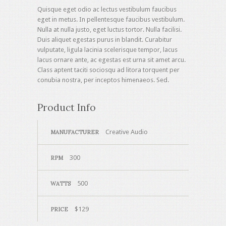
Quisque eget odio ac lectus vestibulum faucibus
eget in metus. In pellentesque faucibus vestibulum.
Nulla at nulla justo, eget luctus tortor. Nulla facilisi.
Duis aliquet egestas purus in blandit. Curabitur
vulputate, ligula lacinia scelerisque tempor, lacus
lacus ornare ante, ac egestas est urna sit amet arcu.
Class aptent taciti sociosqu ad litora torquent per
conubia nostra, per inceptos himenaeos. Sed.
Product Info
Creative Audio
MANUFACTURER
300
RPM
500
WATTS
$129
PRICE